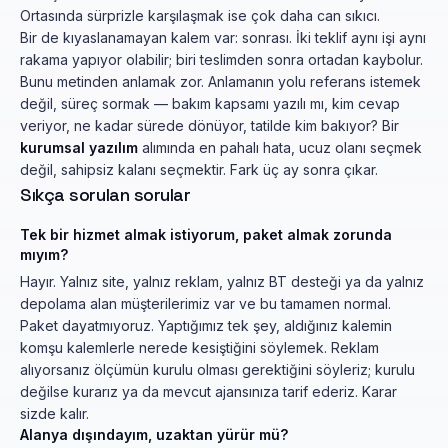
Ortasında sürprizle karşılaşmak ise çok daha can sıkıcı.
Bir de kıyaslanamayan kalem var: sonrası. İki teklif aynı işi aynı
rakama yapıyor olabilir; biri teslimden sonra ortadan kaybolur.
Bunu metinden anlamak zor. Anlamanın yolu referans istemek
değil, süreç sormak — bakım kapsamı yazılı mı, kim cevap
veriyor, ne kadar sürede dönüyor, tatilde kim bakıyor? Bir
kurumsal yazılım
alımında en pahalı hata, ucuz olanı seçmek
değil, sahipsiz kalanı seçmektir. Fark üç ay sonra çıkar.
Sıkça sorulan sorular
Tek bir hizmet almak istiyorum, paket almak zorunda
mıyım?
Hayır. Yalnız site, yalnız reklam, yalnız BT desteği ya da yalnız
depolama alan müşterilerimiz var ve bu tamamen normal.
Paket dayatmıyoruz. Yaptığımız tek şey, aldığınız kalemin
komşu kalemlerle nerede kesiştiğini söylemek. Reklam
alıyorsanız ölçümün kurulu olması gerektiğini söyleriz; kurulu
değilse kurarız ya da mevcut ajansınıza tarif ederiz. Karar
sizde kalır.
Alanya dışındayım, uzaktan yürür mü?