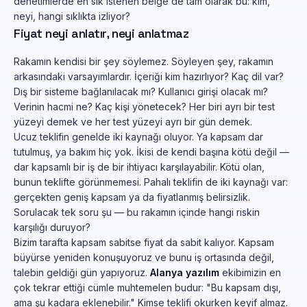
denetimlerde en sık istenen belge de tam olarak bu: kim,
neyi, hangi sıklıkta izliyor?
Fiyat neyi anlatır, neyi anlatmaz
Rakamın kendisi bir şey söylemez. Söyleyen şey, rakamın
arkasındaki varsayımlardır. İçeriği kim hazırlıyor? Kaç dil var?
Dış bir sisteme bağlanılacak mı? Kullanıcı girişi olacak mı?
Verinin hacmi ne? Kaç kişi yönetecek? Her biri ayrı bir test
yüzeyi demek ve her test yüzeyi ayrı bir gün demek.
Ucuz teklifin genelde iki kaynağı oluyor. Ya kapsam dar
tutulmuş, ya bakım hiç yok. İkisi de kendi başına kötü değil —
dar kapsamlı bir iş de bir ihtiyacı karşılayabilir. Kötü olan,
bunun teklifte görünmemesi. Pahalı teklifin de iki kaynağı var:
gerçekten geniş kapsam ya da fiyatlanmış belirsizlik.
Sorulacak tek soru şu — bu rakamın içinde hangi riskin
karşılığı duruyor?
Bizim tarafta kapsam sabitse fiyat da sabit kalıyor. Kapsam
büyürse yeniden konuşuyoruz ve bunu iş ortasında değil,
talebin geldiği gün yapıyoruz.
Alanya yazılım
ekibimizin en
çok tekrar ettiği cümle muhtemelen budur: "Bu kapsam dışı,
ama şu kadara eklenebilir." Kimse teklifi okurken keyif almaz.