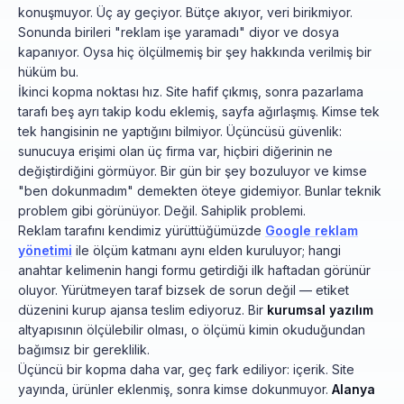
konuşmuyor. Üç ay geçiyor. Bütçe akıyor, veri birikmiyor.
Sonunda birileri "reklam işe yaramadı" diyor ve dosya
kapanıyor. Oysa hiç ölçülmemiş bir şey hakkında verilmiş bir
hüküm bu.
İkinci kopma noktası hız. Site hafif çıkmış, sonra pazarlama
tarafı beş ayrı takip kodu eklemiş, sayfa ağırlaşmış. Kimse tek
tek hangisinin ne yaptığını bilmiyor. Üçüncüsü güvenlik:
sunucuya erişimi olan üç firma var, hiçbiri diğerinin ne
değiştirdiğini görmüyor. Bir gün bir şey bozuluyor ve kimse
"ben dokunmadım" demekten öteye gidemiyor. Bunlar teknik
problem gibi görünüyor. Değil. Sahiplik problemi.
Reklam tarafını kendimiz yürüttüğümüzde
Google reklam
yönetimi
ile ölçüm katmanı aynı elden kuruluyor; hangi
anahtar kelimenin hangi formu getirdiği ilk haftadan görünür
oluyor. Yürütmeyen taraf bizsek de sorun değil — etiket
düzenini kurup ajansa teslim ediyoruz. Bir
kurumsal yazılım
altyapısının ölçülebilir olması, o ölçümü kimin okuduğundan
bağımsız bir gereklilik.
Üçüncü bir kopma daha var, geç fark ediliyor: içerik. Site
yayında, ürünler eklenmiş, sonra kimse dokunmuyor.
Alanya