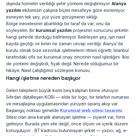
dışında hizmetin verildiği şehir yöntemi değiştirmiyor.
Alanya
yazılım
ekibimizin çalışma biçimi mesafeye göre esnemiyor;
esneyen tek şey, yüz yüze görüşmenin sıklığı.
Bölge meselesinin abartıldığı bir taraf da var, onu da
söyleyelim. Bir
kurumsal yazılım
projesinin sonucunu şirketin
hangi şehirde durduğu belirlemiyor. Belirleyen şey, işin nasıl
kayda geçtiği ve kimin ne zaman cevap verdiği. Alanya'da
kurulu olmak bize sezonluk işletmelerin ritmini öğretti; İstanbul
tarafındaki ofis ise kurumsal onay zincirinin nasıl işlediğini. İkisi
de yöntemi değiştirdi, fiyatı değil. Nerede olduğumuz bir
hikâye. Nasıl çalıştığımız sözleşme konusu.
Hangi işletme nereden başlıyor
Gelen taleplerin büyük kısmı beş kalıptan birine oturuyor.
Sıfırdan dijitalleşen KOBİ — elde bir logo, bir telefon numarası
ve mesajlaşma uygulamasından yürüyen sipariş akışı var.
Başlangıç noktası genelde
Kurumsal web sitesi tasarımı
. ·
Sitesi olan ama karşılık alamayan işletme — ziyaret var, form
gelmiyor. Burada yeni site değil, önce ölçüm ve içerik düzeni
konuşuluyor. · BT kadrosu bulunmayan şirket — yazıcı, ağ, e-