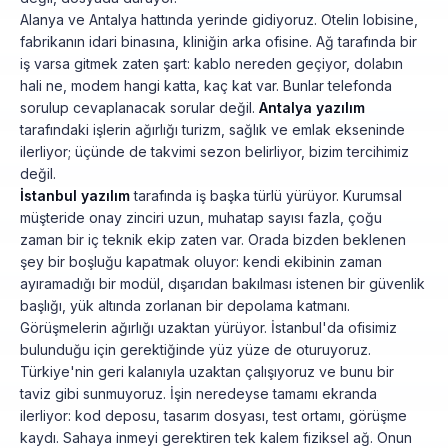
Alanya ve Antalya hattında yerinde gidiyoruz. Otelin lobisine,
fabrikanın idari binasına, kliniğin arka ofisine. Ağ tarafında bir
iş varsa gitmek zaten şart: kablo nereden geçiyor, dolabın
hali ne, modem hangi katta, kaç kat var. Bunlar telefonda
sorulup cevaplanacak sorular değil.
Antalya yazılım
tarafındaki işlerin ağırlığı turizm, sağlık ve emlak ekseninde
ilerliyor; üçünde de takvimi sezon belirliyor, bizim tercihimiz
değil.
İstanbul yazılım
tarafında iş başka türlü yürüyor. Kurumsal
müşteride onay zinciri uzun, muhatap sayısı fazla, çoğu
zaman bir iç teknik ekip zaten var. Orada bizden beklenen
şey bir boşluğu kapatmak oluyor: kendi ekibinin zaman
ayıramadığı bir modül, dışarıdan bakılması istenen bir güvenlik
başlığı, yük altında zorlanan bir depolama katmanı.
Görüşmelerin ağırlığı uzaktan yürüyor. İstanbul'da ofisimiz
bulunduğu için gerektiğinde yüz yüze de oturuyoruz.
Türkiye'nin geri kalanıyla uzaktan çalışıyoruz ve bunu bir
taviz gibi sunmuyoruz. İşin neredeyse tamamı ekranda
ilerliyor: kod deposu, tasarım dosyası, test ortamı, görüşme
kaydı. Sahaya inmeyi gerektiren tek kalem fiziksel ağ. Onun