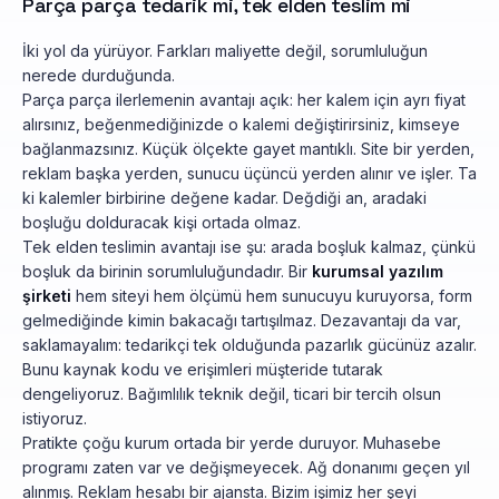
Parça parça tedarik mi, tek elden teslim mi
İki yol da yürüyor. Farkları maliyette değil, sorumluluğun
nerede durduğunda.
Parça parça ilerlemenin avantajı açık: her kalem için ayrı fiyat
alırsınız, beğenmediğinizde o kalemi değiştirirsiniz, kimseye
bağlanmazsınız. Küçük ölçekte gayet mantıklı. Site bir yerden,
reklam başka yerden, sunucu üçüncü yerden alınır ve işler. Ta
ki kalemler birbirine değene kadar. Değdiği an, aradaki
boşluğu dolduracak kişi ortada olmaz.
Tek elden teslimin avantajı ise şu: arada boşluk kalmaz, çünkü
boşluk da birinin sorumluluğundadır. Bir
kurumsal yazılım
şirketi
hem siteyi hem ölçümü hem sunucuyu kuruyorsa, form
gelmediğinde kimin bakacağı tartışılmaz. Dezavantajı da var,
saklamayalım: tedarikçi tek olduğunda pazarlık gücünüz azalır.
Bunu kaynak kodu ve erişimleri müşteride tutarak
dengeliyoruz. Bağımlılık teknik değil, ticari bir tercih olsun
istiyoruz.
Pratikte çoğu kurum ortada bir yerde duruyor. Muhasebe
programı zaten var ve değişmeyecek. Ağ donanımı geçen yıl
alınmış. Reklam hesabı bir ajansta. Bizim işimiz her şeyi