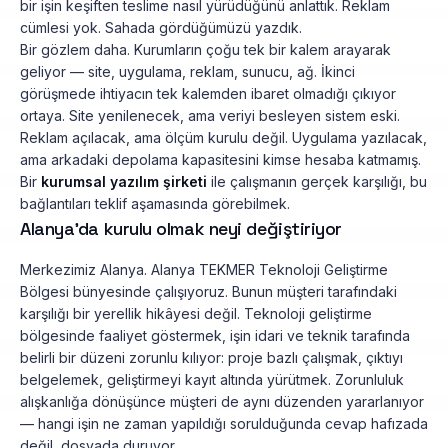
bir işin keşiften teslime nasıl yürüdüğünü anlattık. Reklam
cümlesi yok. Sahada gördüğümüzü yazdık.
Bir gözlem daha. Kurumların çoğu tek bir kalem arayarak
geliyor — site, uygulama, reklam, sunucu, ağ. İkinci
görüşmede ihtiyacın tek kalemden ibaret olmadığı çıkıyor
ortaya. Site yenilenecek, ama veriyi besleyen sistem eski.
Reklam açılacak, ama ölçüm kurulu değil. Uygulama yazılacak,
ama arkadaki depolama kapasitesini kimse hesaba katmamış.
Bir
kurumsal yazılım şirketi
ile çalışmanın gerçek karşılığı, bu
bağlantıları teklif aşamasında görebilmek.
Alanya'da kurulu olmak neyi değiştiriyor
Merkezimiz Alanya. Alanya TEKMER Teknoloji Geliştirme
Bölgesi bünyesinde çalışıyoruz. Bunun müşteri tarafındaki
karşılığı bir yerellik hikâyesi değil. Teknoloji geliştirme
bölgesinde faaliyet göstermek, işin idari ve teknik tarafında
belirli bir düzeni zorunlu kılıyor: proje bazlı çalışmak, çıktıyı
belgelemek, geliştirmeyi kayıt altında yürütmek. Zorunluluk
alışkanlığa dönüşünce müşteri de aynı düzenden yararlanıyor
— hangi işin ne zaman yapıldığı sorulduğunda cevap hafızada
değil, dosyada duruyor.