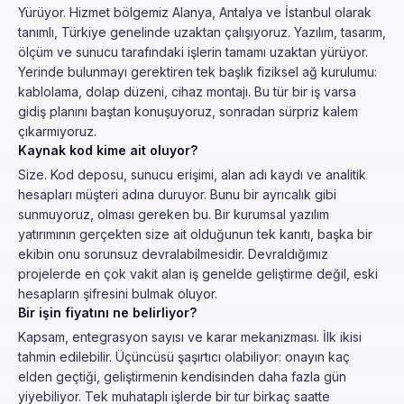
Yürüyor. Hizmet bölgemiz Alanya, Antalya ve İstanbul olarak
tanımlı, Türkiye genelinde uzaktan çalışıyoruz. Yazılım, tasarım,
ölçüm ve sunucu tarafındaki işlerin tamamı uzaktan yürüyor.
Yerinde bulunmayı gerektiren tek başlık fiziksel ağ kurulumu:
kablolama, dolap düzeni, cihaz montajı. Bu tür bir iş varsa
gidiş planını baştan konuşuyoruz, sonradan sürpriz kalem
çıkarmıyoruz.
Kaynak kod kime ait oluyor?
Size. Kod deposu, sunucu erişimi, alan adı kaydı ve analitik
hesapları müşteri adına duruyor. Bunu bir ayrıcalık gibi
sunmuyoruz, olması gereken bu. Bir kurumsal yazılım
yatırımının gerçekten size ait olduğunun tek kanıtı, başka bir
ekibin onu sorunsuz devralabilmesidir. Devraldığımız
projelerde en çok vakit alan iş genelde geliştirme değil, eski
hesapların şifresini bulmak oluyor.
Bir işin fiyatını ne belirliyor?
Kapsam, entegrasyon sayısı ve karar mekanizması. İlk ikisi
tahmin edilebilir. Üçüncüsü şaşırtıcı olabiliyor: onayın kaç
elden geçtiği, geliştirmenin kendisinden daha fazla gün
yiyebiliyor. Tek muhataplı işlerde bir tur birkaç saatte