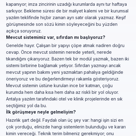
kapanıyor; imza zincirinin uzadığı kurumlarda aynı tur haftaya
sarkıyor. Bekleme süresi de bir maliyet kalemi ve bir kurumsal
yazılım teklifinde hiçbir zaman ayrı satır olarak yazmaz. Keşif
görüşmesinde son sözü kimin söyleyeceğini bu yüzden
açıkça soruyoruz.
Mevcut sistemimiz var, sıfırdan mı başlıyoruz?
Genelde hayır. Çalışan bir yapıyı çöpe atmak nadiren doğru
cevap. Önce mevcut sistemin nerede yeterli, nerede
tıkandığını çıkarıyoruz. Bazen tek bir modül yazmak, bazen iki
sistemi birbirine bağlamak yetiyor. Sıfırdan yazmayı ancak
mevcut yapının bakımı yeni yazmaktan pahalıya geldiğinde
öneriyoruz ve bu değerlendirmeyi rakamla gösteriyoruz.
Mevcut sistemin üstüne kurulan ince bir katman, çoğu
kurumda hem daha kısa hem daha az riskli bir yol oluyor.
Antalya yazılım tarafındaki otel ve klinik projelerinde en sık
seçtiğimiz yol da bu.
İlk görüşmeye neyle gelmeliyim?
Hazırlık şart değil. Faydalı olan üç şey var: hangi işin sizi en
çok yorduğu, elinizde hangi sistemlerin bulunduğu ve kararı
kimin vereceği. Teknik terim bilmeniz gerekmiyor; onu