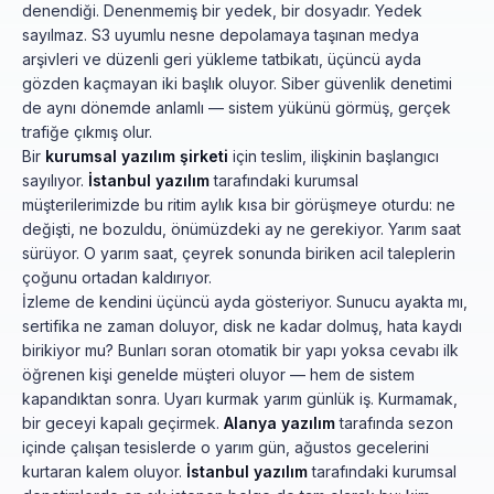
denendiği. Denenmemiş bir yedek, bir dosyadır. Yedek
sayılmaz. S3 uyumlu nesne depolamaya taşınan medya
arşivleri ve düzenli geri yükleme tatbikatı, üçüncü ayda
gözden kaçmayan iki başlık oluyor. Siber güvenlik denetimi
de aynı dönemde anlamlı — sistem yükünü görmüş, gerçek
trafiğe çıkmış olur.
Bir
kurumsal yazılım şirketi
için teslim, ilişkinin başlangıcı
sayılıyor.
İstanbul yazılım
tarafındaki kurumsal
müşterilerimizde bu ritim aylık kısa bir görüşmeye oturdu: ne
değişti, ne bozuldu, önümüzdeki ay ne gerekiyor. Yarım saat
sürüyor. O yarım saat, çeyrek sonunda biriken acil taleplerin
çoğunu ortadan kaldırıyor.
İzleme de kendini üçüncü ayda gösteriyor. Sunucu ayakta mı,
sertifika ne zaman doluyor, disk ne kadar dolmuş, hata kaydı
birikiyor mu? Bunları soran otomatik bir yapı yoksa cevabı ilk
öğrenen kişi genelde müşteri oluyor — hem de sistem
kapandıktan sonra. Uyarı kurmak yarım günlük iş. Kurmamak,
bir geceyi kapalı geçirmek.
Alanya yazılım
tarafında sezon
içinde çalışan tesislerde o yarım gün, ağustos gecelerini
kurtaran kalem oluyor.
İstanbul yazılım
tarafındaki kurumsal