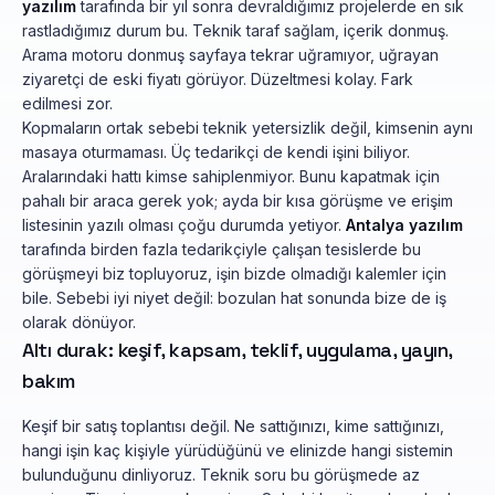
yazılım
tarafında bir yıl sonra devraldığımız projelerde en sık
rastladığımız durum bu. Teknik taraf sağlam, içerik donmuş.
Arama motoru donmuş sayfaya tekrar uğramıyor, uğrayan
ziyaretçi de eski fiyatı görüyor. Düzeltmesi kolay. Fark
edilmesi zor.
Kopmaların ortak sebebi teknik yetersizlik değil, kimsenin aynı
masaya oturmaması. Üç tedarikçi de kendi işini biliyor.
Aralarındaki hattı kimse sahiplenmiyor. Bunu kapatmak için
pahalı bir araca gerek yok; ayda bir kısa görüşme ve erişim
listesinin yazılı olması çoğu durumda yetiyor.
Antalya yazılım
tarafında birden fazla tedarikçiyle çalışan tesislerde bu
görüşmeyi biz topluyoruz, işin bizde olmadığı kalemler için
bile. Sebebi iyi niyet değil: bozulan hat sonunda bize de iş
olarak dönüyor.
Altı durak: keşif, kapsam, teklif, uygulama, yayın,
bakım
Keşif bir satış toplantısı değil. Ne sattığınızı, kime sattığınızı,
hangi işin kaç kişiyle yürüdüğünü ve elinizde hangi sistemin
bulunduğunu dinliyoruz. Teknik soru bu görüşmede az