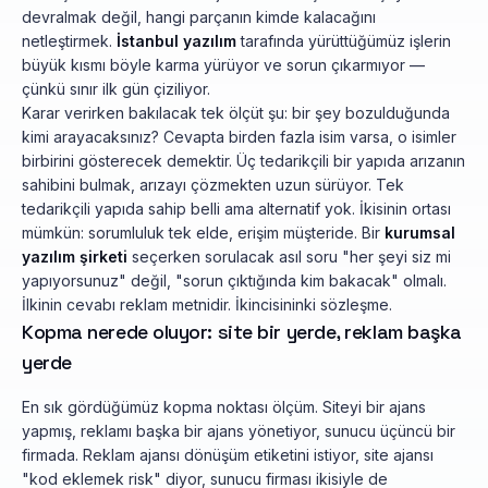
devralmak değil, hangi parçanın kimde kalacağını
netleştirmek.
İstanbul yazılım
tarafında yürüttüğümüz işlerin
büyük kısmı böyle karma yürüyor ve sorun çıkarmıyor —
çünkü sınır ilk gün çiziliyor.
Karar verirken bakılacak tek ölçüt şu: bir şey bozulduğunda
kimi arayacaksınız? Cevapta birden fazla isim varsa, o isimler
birbirini gösterecek demektir. Üç tedarikçili bir yapıda arızanın
sahibini bulmak, arızayı çözmekten uzun sürüyor. Tek
tedarikçili yapıda sahip belli ama alternatif yok. İkisinin ortası
mümkün: sorumluluk tek elde, erişim müşteride. Bir
kurumsal
yazılım şirketi
seçerken sorulacak asıl soru "her şeyi siz mi
yapıyorsunuz" değil, "sorun çıktığında kim bakacak" olmalı.
İlkinin cevabı reklam metnidir. İkincisininki sözleşme.
Kopma nerede oluyor: site bir yerde, reklam başka
yerde
En sık gördüğümüz kopma noktası ölçüm. Siteyi bir ajans
yapmış, reklamı başka bir ajans yönetiyor, sunucu üçüncü bir
firmada. Reklam ajansı dönüşüm etiketini istiyor, site ajansı
"kod eklemek risk" diyor, sunucu firması ikisiyle de