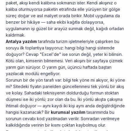
paket, akışı kendi kalıbına sokmanızı ister. Kendi akışınız o
kalıba oturmuyorsa paketin etrafında elle yürüyen bir gölge
süreç doğar ve asıl maliyet orada birikir. Mobil uygulama da
benzer bir hikâye — saha ekibi kağıtla dolaşıyorsa,
uygulamanın işi güzel bir arayüz sunmak değil, kağıdı ortadan
kaldırmak.
Antalya yazılım
tarafında turizm işletmeleriyle çalışırken bu
soruyu ilk toplantıya taşıyoruz: hangi bilgi hangi sistemde
doğuyor? Cevap "Excel'de" ise sorun değil, yeter ki bilinsin.
Kötü olan, kimsenin bilmemesi. Veri akışını bir sayfaya çizmek
yarım gün sürüyor. O yarım gün, üçüncü haftada baştan
yazılacak modülü engelliyor.
Sorunun bir de yön tarafı var: bilgi tek yöne mi akıyor, iki yöne
mi? Sitedeki fiyatın panelden güncellenmesi tek yönlü bir akış
ve kolay. Sahadaki teknisyenin doldurduğu formun stoktan
düşmesi ise iki yönlü; zor olan da bu. İki yönlü akışta çakışma
ihtimali doğuyor — aynı kaydı iki kişi aynı anda değiştirdiğinde
hangisi kazanacak? Bir
kurumsal yazılım
tasarımında bu
sorunun cevabı kod yazılmadan verilir. Sonradan verilmeye
kalkıldığında verinin bir kısmı çoktan kaybolmuş olur.