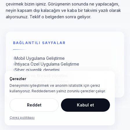
çevirmek bizim işimiz. Görüşmenin sonunda ne yapılacağını,
neyin kapsam dışı kalacağını ve kaba bir takvimi yazılı olarak
alıyorsunuz. Teklif o belgeden sonra geliyor.
BAĞLANTILI SAYFALAR
›
Mobil Uygulama Geliştirme
›
İhtiyaca Özel Uygulama Geliştirme
›
Siber güvenlik denetimi
›
Hotspot ve firewall yönetimi
Çerezler
›
S3 depolama ve yedekleme
Deneyimini iyileştirmek ve anonim istatistik için çerez
›
Bir sonraki projenizi konuşalım
kullanıyoruz. Reddedersen yalnız zorunlu çerezler çalışır.
Reddet
Kabul et
Çerez politikası