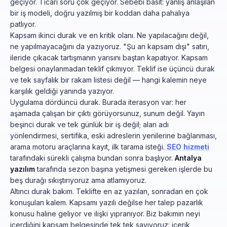
geçiyor. Ticari soru çok geçiyor. Sebebi basit: yanlış anlaşılan
bir iş modeli, doğru yazılmış bir koddan daha pahalıya
patlıyor.
Kapsam ikinci durak ve en kritik olanı. Ne yapılacağını değil,
ne yapılmayacağını da yazıyoruz. "Şu an kapsam dışı" satırı,
ileride çıkacak tartışmanın yarısını baştan kapatıyor. Kapsam
belgesi onaylanmadan teklif çıkmıyor. Teklif ise üçüncü durak
ve tek sayfalık bir rakam listesi değil — hangi kalemin neye
karşılık geldiği yanında yazıyor.
Uygulama dördüncü durak. Burada iterasyon var: her
aşamada çalışan bir çıktı görüyorsunuz, sunum değil. Yayın
beşinci durak ve tek günlük bir iş değil; alan adı
yönlendirmesi, sertifika, eski adreslerin yenilerine bağlanması,
arama motoru araçlarına kayıt, ilk tarama isteği.
SEO hizmeti
tarafındaki sürekli çalışma bundan sonra başlıyor.
Antalya
yazılım
tarafında sezon başına yetişmesi gereken işlerde bu
beş durağı sıkıştırıyoruz ama atlamıyoruz.
Altıncı durak bakım. Teklifte en az yazılan, sonradan en çok
konuşulan kalem. Kapsamı yazılı değilse her talep pazarlık
konusu haline geliyor ve ilişki yıpranıyor. Biz bakımın neyi
içerdiğini kapsam belgesinde tek tek sayıyoruz: içerik