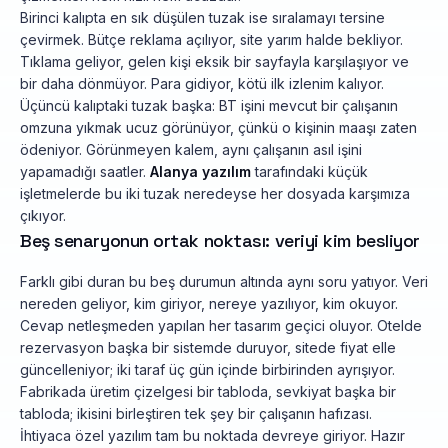
Birinci kalıpta en sık düşülen tuzak ise sıralamayı tersine
çevirmek. Bütçe reklama açılıyor, site yarım halde bekliyor.
Tıklama geliyor, gelen kişi eksik bir sayfayla karşılaşıyor ve
bir daha dönmüyor. Para gidiyor, kötü ilk izlenim kalıyor.
Üçüncü kalıptaki tuzak başka: BT işini mevcut bir çalışanın
omzuna yıkmak ucuz görünüyor, çünkü o kişinin maaşı zaten
ödeniyor. Görünmeyen kalem, aynı çalışanın asıl işini
yapamadığı saatler.
Alanya yazılım
tarafındaki küçük
işletmelerde bu iki tuzak neredeyse her dosyada karşımıza
çıkıyor.
Beş senaryonun ortak noktası: veriyi kim besliyor
Farklı gibi duran bu beş durumun altında aynı soru yatıyor. Veri
nereden geliyor, kim giriyor, nereye yazılıyor, kim okuyor.
Cevap netleşmeden yapılan her tasarım geçici oluyor. Otelde
rezervasyon başka bir sistemde duruyor, sitede fiyat elle
güncelleniyor; iki taraf üç gün içinde birbirinden ayrışıyor.
Fabrikada üretim çizelgesi bir tabloda, sevkiyat başka bir
tabloda; ikisini birleştiren tek şey bir çalışanın hafızası.
İhtiyaca özel yazılım tam bu noktada devreye giriyor. Hazır