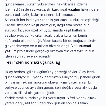
güncellemesi, sürüm yükseltmesi, teknik arıza, izleme.
İçermediğini de sayıyoruz. Bir
kurumsal yazılım
ilişkisinde en
pahalı belirsizlik, bakımın sınırının bilinmemesi.
Altı durak her işte aynı sırada işliyor ama uzunlukları eşit değil.
Tanıtım sitesinde keşif yarım gün, uygulama birkaç gün
sürüyor. İhtiyaca özel bir uygulamada keşif haftalara
yayılabiliyor, çünkü çıkarılacak iş akışı kurumun kendi
kafasında bile net değil. Mobil tarafta bir de mağaza takvimi
giriyor devreye ve o takvim bize ait değil. Bir
kurumsal
yazılım
projesinde gerçekçi olmayan tek varsayım, bütün
işlerin aynı süreye sığacağıdır.
Teslimden sonraki üçüncü ay
İlk ay herkes ilgilidir. Üçüncü ay gerçeği söyler. O ay içerik
güncelleniyor mu, yedek gerçekten alınıyor mu, panele giren
biri var mı, reklam raporunu okuyan kim? Sistemin sahibi
belliyse üçüncü ay sakin geçer. Belli değilse sessizlik başlar
ve sessizlik iyi bir işaret değildir.
Yedek tarafı burada ayrı bir yer tutuyor. Şifreli yedek almak
yeterli değil; asıl soru, geri dönüşün en son ne zaman