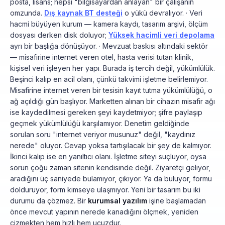
posta, lisans; hepsi "bilgisayardan anlayan" bir çalışanın
omzunda.
Dış kaynak BT desteği
o yükü devralıyor. · Veri
hacmi büyüyen kurum — kamera kaydı, tasarım arşivi, ölçüm
dosyası derken disk doluyor;
Yüksek hacimli veri depolama
ayrı bir başlığa dönüşüyor. · Mevzuat baskısı altındaki sektör
— misafirine internet veren otel, hasta verisi tutan klinik,
kişisel veri işleyen her yapı. Burada iş tercih değil, yükümlülük.
Beşinci kalıp en acil olanı, çünkü takvimi işletme belirlemiyor.
Misafirine internet veren bir tesisin kayıt tutma yükümlülüğü, o
ağ açıldığı gün başlıyor. Marketten alınan bir cihazın misafir ağı
ise kaydedilmesi gereken şeyi kaydetmiyor; şifre paylaşıp
geçmek yükümlülüğü karşılamıyor. Denetim geldiğinde
sorulan soru "internet veriyor musunuz" değil, "kaydınız
nerede" oluyor. Cevap yoksa tartışılacak bir şey de kalmıyor.
İkinci kalıp ise en yanıltıcı olanı. İşletme siteyi suçluyor, oysa
sorun çoğu zaman sitenin kendisinde değil. Ziyaretçi geliyor,
aradığını üç saniyede bulamıyor, çıkıyor. Ya da buluyor, formu
dolduruyor, form kimseye ulaşmıyor. Yeni bir tasarım bu iki
durumu da çözmez. Bir
kurumsal yazılım
işine başlamadan
önce mevcut yapının nerede kanadığını ölçmek, yeniden
çizmekten hem hızlı hem ucuzdur.